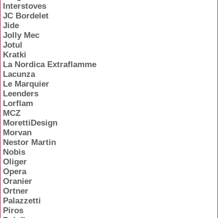
Interstoves
JC Bordelet
Jide
Jolly Mec
Jotul
Kratki
La Nordica Extraflamme
Lacunza
Le Marquier
Leenders
Lorflam
MCZ
MorettiDesign
Morvan
Nestor Martin
Nobis
Oliger
Opera
Oranier
Ortner
Palazzetti
Piros