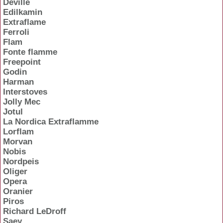
Deville
Edilkamin
Extraflame
Ferroli
Flam
Fonte flamme
Freepoint
Godin
Harman
Interstoves
Jolly Mec
Jotul
La Nordica Extraflamme
Lorflam
Morvan
Nobis
Nordpeis
Oliger
Opera
Oranier
Piros
Richard LeDroff
Saey