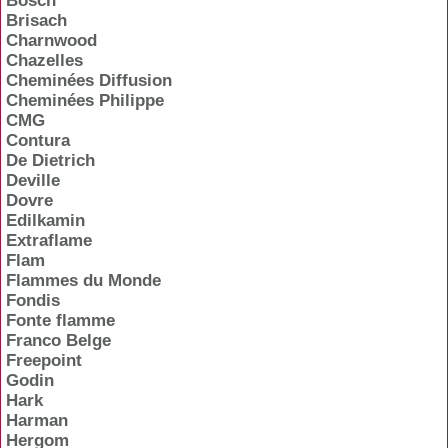
Bosch
Brisach
Charnwood
Chazelles
Cheminées Diffusion
Cheminées Philippe
CMG
Contura
De Dietrich
Deville
Dovre
Edilkamin
Extraflame
Flam
Flammes du Monde
Fondis
Fonte flamme
Franco Belge
Freepoint
Godin
Hark
Harman
Hergom