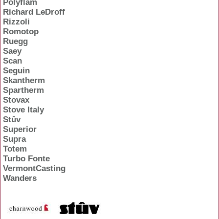
Polyflam
Richard LeDroff
Rizzoli
Romotop
Ruegg
Saey
Scan
Seguin
Skantherm
Spartherm
Stovax
Stove Italy
Stûv
Superior
Supra
Totem
Turbo Fonte
VermontCasting
Wanders