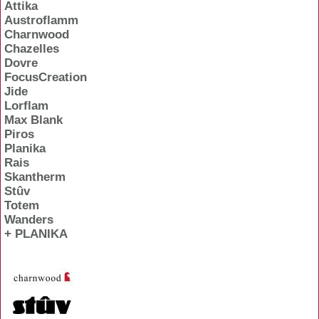
Attika
Austroflamm
Charnwood
Chazelles
Dovre
FocusCreation
Jide
Lorflam
Max Blank
Piros
Planika
Rais
Skantherm
Stûv
Totem
Wanders
+ PLANIKA