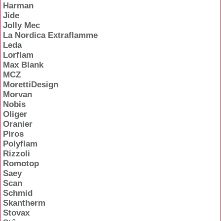
Harman
Jide
Jolly Mec
La Nordica Extraflamme
Leda
Lorflam
Max Blank
MCZ
MorettiDesign
Morvan
Nobis
Oliger
Oranier
Piros
Polyflam
Rizzoli
Romotop
Saey
Scan
Schmid
Skantherm
Stovax