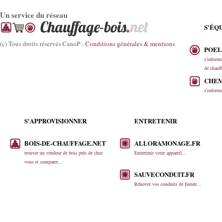
Un service du réseau
S'ÉQ
(c) Tous droits réservés CanoP -
Conditions générales & mentions
POEL
s'informe
de chauff
CHEM
s'informe
S'APPROVISIONNER
ENTRETENIR
BOIS-DE-CHAUFFAGE.NET
ALLORAMONAGE.FR
trouver un vendeur de bois près de chez
Entretenir votre appareil...
vous et comparer...
SAUVECONDUIT.FR
Rénover vos conduits de fumée...