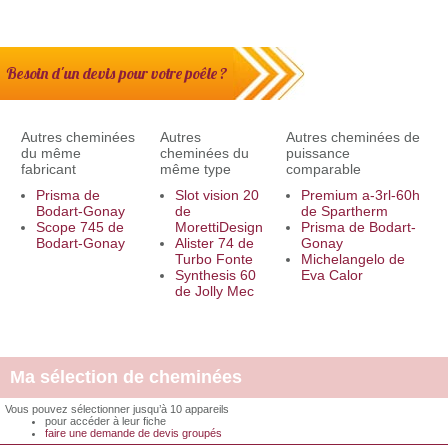
Besoin d'un devis pour votre poêle ?
Autres cheminées
Autres
Autres cheminées de
du même
cheminées du
puissance
fabricant
même type
comparable
Prisma de
Slot vision 20
Premium a-3rl-60h
Bodart-Gonay
de
de Spartherm
Scope 745 de
MorettiDesign
Prisma de Bodart-
Bodart-Gonay
Alister 74 de
Gonay
Turbo Fonte
Michelangelo de
Synthesis 60
Eva Calor
de Jolly Mec
Ma sélection de cheminées
Vous pouvez sélectionner jusqu’à 10 appareils
pour accéder à leur fiche
faire une demande de devis groupés